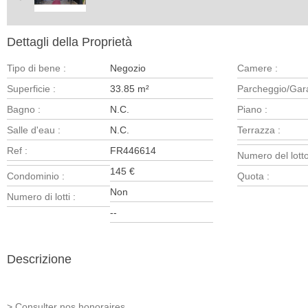
Dettagli della Proprietà
Tipo di bene :
Negozio
Camere :
Superficie :
33.85 m²
Parcheggio/Gar
Bagno :
N.C.
Piano :
Salle d'eau :
N.C.
Terrazza :
Ref :
FR446614
Numero del lotto
145 €
Condominio :
Quota :
Non
Numero di lotti :
--
Descrizione
> Consulter nos honoraires