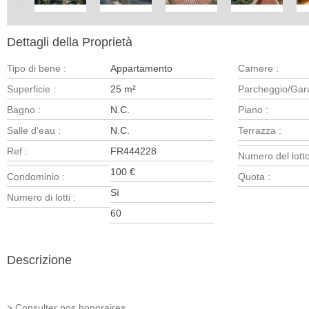
Dettagli della Proprietà
Tipo di bene :
Appartamento
Camere :
Superficie :
25 m²
Parcheggio/Gar
Bagno :
N.C.
Piano :
Salle d'eau :
N.C.
Terrazza :
Ref :
FR444228
Numero del lotto
100 €
Condominio :
Quota :
Sì
Numero di lotti :
60
Descrizione
> Consulter nos honoraires